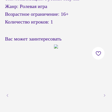
Жанр: Ролевая игра
Возрастное ограничение: 16+
Количество игроков: 1
Вас может заинтересовать
© Headshot — 2024. Все права защищены
ПОКУПАТЕЛЯМ
КАТАЛОГ
Приставки PS4 / PS5
Доставка и оплата
Приставки Xbox
Обмен и возврат
Приставки и акссесуары
Бонусная система