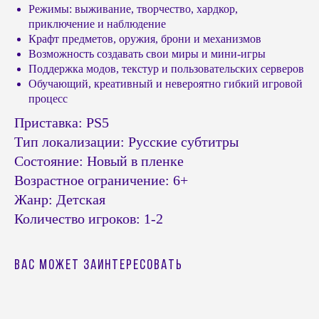
Режимы: выживание, творчество, хардкор,
приключение и наблюдение
Крафт предметов, оружия, брони и механизмов
Возможность создавать свои миры и мини-игры
Поддержка модов, текстур и пользовательских серверов
Обучающий, креативный и невероятно гибкий игровой
процесс
© Headshot — 2024. Все права защищены
Приставка: PS5
ПОКУПАТЕЛЯМ
КАТАЛОГ
Тип локализации: Русские субтитры
Приставки PS4 / PS5
Доставка и оплата
Состояние: Новый в пленке
Приставки Xbox
Обмен и возврат
Возрастное ограничение: 6+
Приставки и акссесуары
Бонусная система
Nintendo Switch
Жанр: Детская
Подарочные сертификаты
Портативные консоли
Количество игроков: 1-2
FAQ
Виртуальная реальность
Политика
конфиденциальности
Игры Playstation PS4 / PS5
Игры Nintendo Switch
Публичная оферта
Вас может заинтересовать
Аксессуары PS4 и PS5
Реквизиты
Аксессуары Xbox
Напишите нам в
мессенджерах