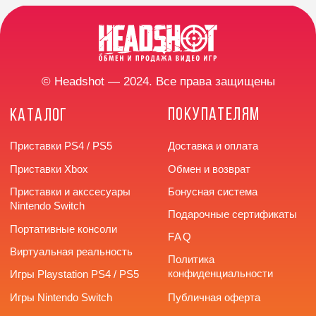
КОНТАКТЫ
Разработка сайта
г. Челябинск,
улица Труда, 166
+7 (922) 726-66-77
headshotstore74@outlook.com
Время работы: с 10:00
до 20:00 без выходных