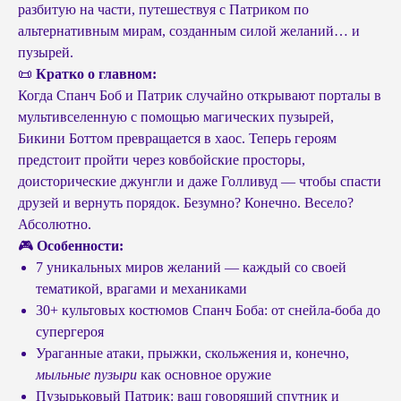
разбитую на части, путешествуя с Патриком по
альтернативным мирам, созданным силой желаний… и
пузырей.
📜
Кратко о главном:
Когда Спанч Боб и Патрик случайно открывают порталы в
мультивселенную с помощью магических пузырей,
Бикини Боттом превращается в хаос. Теперь героям
предстоит пройти через ковбойские просторы,
доисторические джунгли и даже Голливуд — чтобы спасти
друзей и вернуть порядок. Безумно? Конечно. Весело?
Абсолютно.
🎮
Особенности:
7 уникальных миров желаний — каждый со своей
тематикой, врагами и механиками
30+ культовых костюмов Спанч Боба: от снейла-боба до
супергероя
Ураганные атаки, прыжки, скольжения и, конечно,
мыльные пузыри
как основное оружие
Пузырьковый Патрик: ваш говорящий спутник и