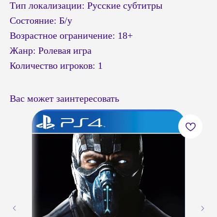
Тип локализации: Русские субтитры
Состояние: Б/у
Возрастное ограничение: 18+
Жанр: Ролевая игра
Количество игроков: 1
Вас может заинтересовать
© Headshot — 2024. Все права защищены
ПОКУПАТЕЛЯМ
КАТАЛОГ
Приставки PS4 / PS5
Доставка и оплата