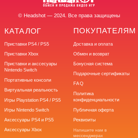
улица Труда, 166
+7 (922) 726-66-77
headshotstore74@outlook.com
Время работы: с 10:00
до 20:00 без выходных