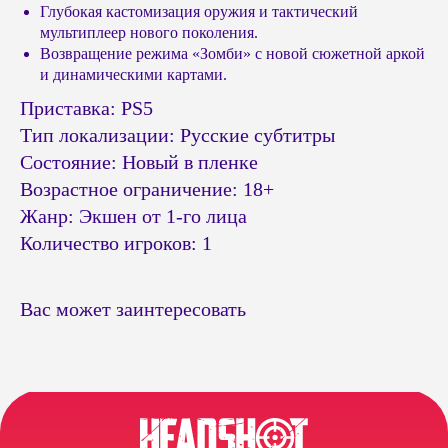
Глубокая кастомизация оружия и тактический
мультиплеер нового поколения.
Возвращение режима «Зомби» с новой сюжетной аркой
и динамическими картами.
© Headshot — 2024. Все права защищены
Приставка: PS5
Тип локализации: Русские субтитры
ПОКУПАТЕЛЯМ
КАТАЛОГ
Состояние: Новый в пленке
Приставки PS4 / PS5
Доставка и оплата
Возрастное ограничение: 18+
Приставки Xbox
Обмен и возврат
Жанр: Экшен от 1-го лица
Приставки и акссесуары
Бонусная система
Nintendo Switch
Подарочные сертификаты
Количество игроков: 1
Портативные консоли
FAQ
Виртуальная реальность
Политика
конфиденциальности
Игры Playstation PS4 / PS5
Вас может заинтересовать
Игры Nintendo Switch
Публичная оферта
Аксессуары PS4 и PS5
Реквизиты
Аксессуары Xbox
Напишите нам в
мессенджерах
КОНТАКТЫ
Разработка сайта
г. Челябинск,