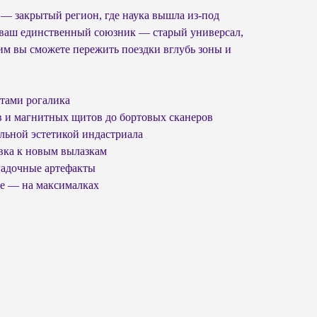
— закрытый регион, где наука вышла из-под
и ваш единственный союзник — старый универсал,
им вы сможете пережить поездки вглубь зоны и
тами рогалика
в и магнитных щитов до бортовых сканеров
альной эстетикой индастриала
овка к новым вылазкам
гадочные артефакты
ие — на максималках