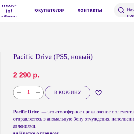
Trade-
покупателям
контакты
Наж
in/
пои
обмен
Pacific Drive (PS5, новый)
2 290
р.
В КОРЗИНУ
Pacific Drive
— это атмосферное приключение с элемента
отправляетесь в аномальную Зону отчуждения, наполнен
явлениями.
📜
Кратко о главном: