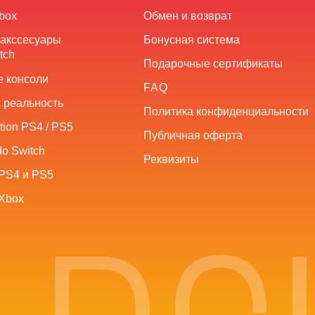
box
Обмен и возврат
 акссесуары
Бонусная система
tch
Подарочные сертификаты
 консоли
FAQ
 реальность
Политика конфиденциальности
tion PS4 / PS5
Публичная оферта
o Switch
Реквизиты
PS4 и PS5
Xbox