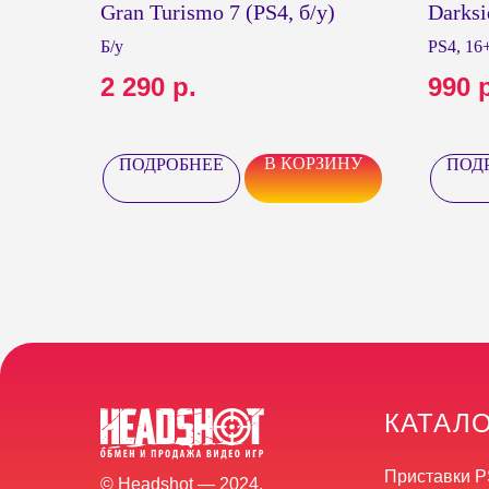
Gran Turismo 7 (PS4, б/у)
Darksi
Б/у
PS4, 16+
2 290
р.
990
В КОРЗИНУ
ПОДРОБНЕЕ
ПОД
КАТАЛ
Приставки P
© Headshot — 2024.