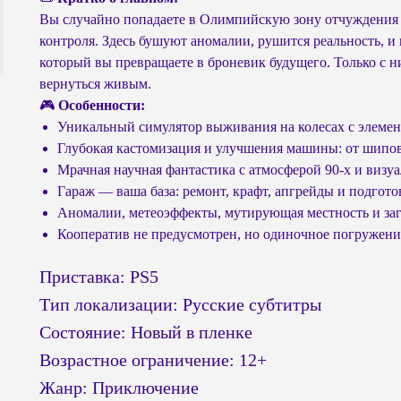
Вы случайно попадаете в Олимпийскую зону отчуждения 
контроля. Здесь бушуют аномалии, рушится реальность, 
который вы превращаете в броневик будущего. Только с н
вернуться живым.
🎮
Особенности:
Уникальный симулятор выживания на колесах с элемен
Глубокая кастомизация и улучшения машины: от шипо
Мрачная научная фантастика с атмосферой 90-х и визу
Гараж — ваша база: ремонт, крафт, апгрейды и подгот
Аномалии, метеоэффекты, мутирующая местность и за
Кооператив не предусмотрен, но одиночное погружен
Приставка: PS5
Тип локализации: Русские субтитры
Состояние: Новый в пленке
Возрастное ограничение: 12+
Жанр: Приключение