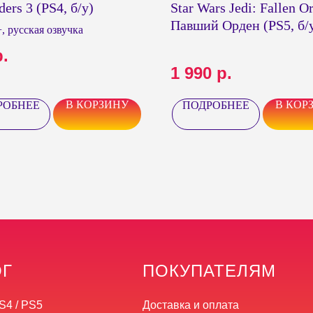
ders 3 (PS4, б/у)
Star Wars Jedi: Fallen Or
Павший Орден (PS5, б/
, русская озвучка
р.
1 990
р.
В КОРЗИНУ
В КОР
РОБНЕЕ
ПОДРОБНЕЕ
ОГ
ПОКУПАТЕЛЯМ
S4 / PS5
Доставка и оплата