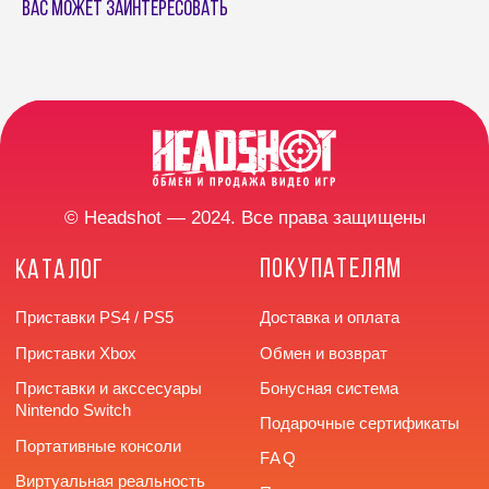
Вас может заинтересовать
Аксессуары Xbox
Напишите нам в
мессенджерах
КОНТАКТЫ
Разработка сайта
г. Челябинск,
улица Труда, 166
+7 (922) 726-66-77
headshotstore74@outlook.com
Время работы: с 10:00
до 20:00 без выходных