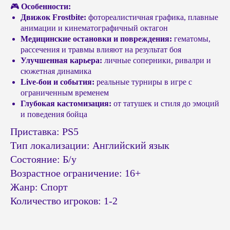
🎮
Особенности:
Движок Frostbite:
фотореалистичная графика, плавные
анимации и кинематографичный октагон
Медицинские остановки и повреждения:
гематомы,
рассечения и травмы влияют на результат боя
Улучшенная карьера:
личные соперники, ривалри и
сюжетная динамика
Live-бои и события:
реальные турниры в игре с
ограниченным временем
Глубокая кастомизация:
от татушек и стиля до эмоций
© Headshot — 2024. Все права защищены
и поведения бойца
ПОКУПАТЕЛЯМ
КАТАЛОГ
Приставка: PS5
Приставки PS4 / PS5
Доставка и оплата
Тип локализации: Английский язык
Приставки Xbox
Обмен и возврат
Состояние: Б/у
Приставки и акссесуары
Бонусная система
Nintendo Switch
Возрастное ограничение: 16+
Подарочные сертификаты
Портативные консоли
Жанр: Спорт
FAQ
Виртуальная реальность
Количество игроков: 1-2
Политика
конфиденциальности
Игры Playstation PS4 / PS5
Игры Nintendo Switch
Публичная оферта
Аксессуары PS4 и PS5
Реквизиты