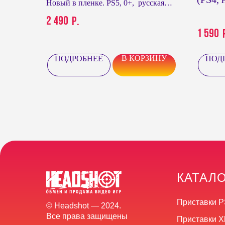
Новый в пленке. PS5, 0+, русская
озвучка
2 490
р.
1 590
В КОРЗИНУ
ПОДРОБНЕЕ
ПОД
КАТАЛ
Приставки P
© Headshot — 2024.
Все права защищены
Приставки X