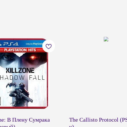
ne: В Плену Сумрака
The Callisto Protocol (PS
новый)
у)