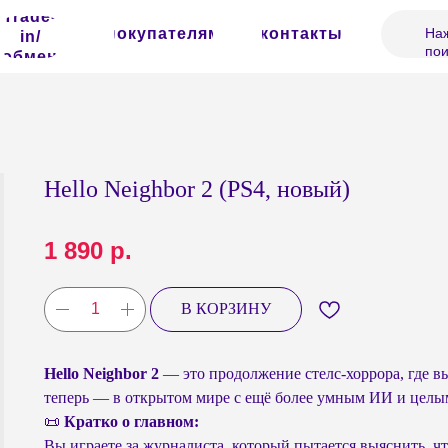
Trade-
покупателям
контакты
Наж
in/
пои
обмен
Hello Neighbor 2 (PS4, новый)
1 890
р.
В КОРЗИНУ
Hello Neighbor 2
— это продолжение стелс-хоррора, где вы
теперь — в открытом мире с ещё более умным ИИ и целы
📜
Кратко о главном:
Вы играете за журналиста, который пытается выяснить, ч