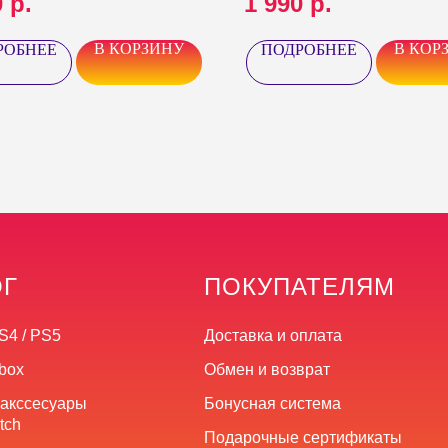
0
р.
1 990
р.
В КОРЗИНУ
В КОР
РОБНЕЕ
ПОДРОБНЕЕ
ОГ
ПОКУПАТЕЛЯМ
S4 / PS5
Доставка и оплата
box
Обмен и возврат
 акссесуары
Бонусная система
tch
Подарочные сертификаты