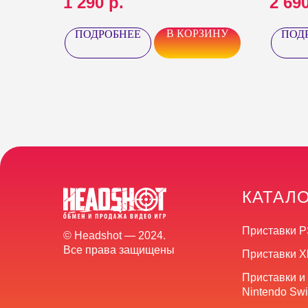
1 290
р.
2 69
В КОРЗИНУ
ПОДРОБНЕЕ
ПОД
КАТАЛ
Приставки P
© Headshot — 2024.
Все права защищены
Приставки X
Приставки и
Nintendo Swi