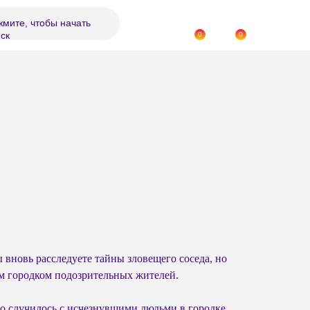
мите, чтобы начать
ск
0
0
 вновь расследуете тайны зловещего соседа, но
м городком подозрительных жителей.
то случилось с исчезнувшими людьми в городке