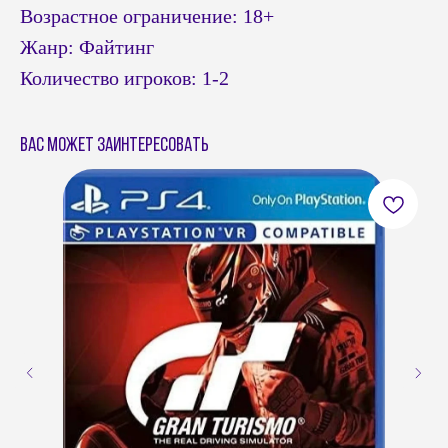
Возрастное ограничение: 18+
Жанр: Файтинг
Количество игроков: 1-2
Вас может заинтересовать
© Headshot — 2024. Все права защищены
ПОКУПАТЕЛЯМ
КАТАЛОГ
Приставки PS4 / PS5
Доставка и оплата
Приставки Xbox
Обмен и возврат
Приставки и акссесуары
Бонусная система