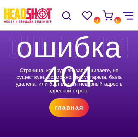
0
0
ошибка
404
Страница, которую вы запрашиваете, не
существует. Возможно, она устарела, была
удалена, или был введён неверный адрес в
адресной строке.
главная
© Headshot — 2024. Все права защищены