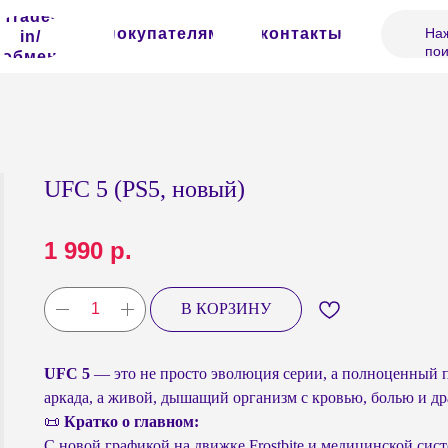
Trade-
покупателям
контакты
Наж
in/
пои
обмен
UFC 5 (PS5, новый)
1 990
р.
В КОРЗИНУ
UFC 5
— это не просто эволюция серии, а полноценный п
аркада, а живой, дышащий организм с кровью, болью и др
📜
Кратко о главном:
С новой графикой на движке Frostbite и медицинской сис