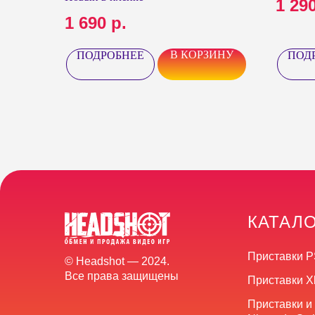
1 29
1 690
р.
В КОРЗИНУ
ПОДРОБНЕЕ
ПОД
КАТАЛ
Приставки P
© Headshot — 2024.
Все права защищены
Приставки X
Приставки и