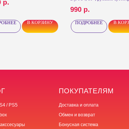
0
р.
990
р.
В КОРЗИНУ
В КОР
РОБНЕЕ
ПОДРОБНЕЕ
ОГ
ПОКУПАТЕЛЯМ
S4 / PS5
Доставка и оплата
box
Обмен и возврат
 акссесуары
Бонусная система