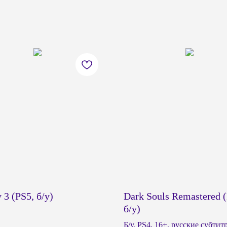
 3 (PS5, б/у)
Dark Souls Remastered 
б/у)
Б/у. PS4, 16+, русские субтит