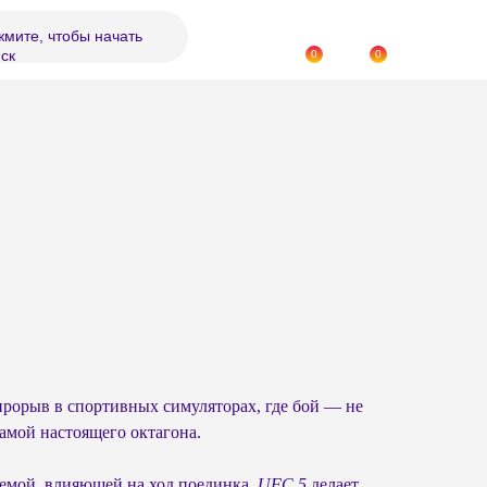
мите, чтобы начать
ск
0
0
рорыв в спортивных симуляторах, где бой — не
амой настоящего октагона.
темой, влияющей на ход поединка,
UFC 5
делает