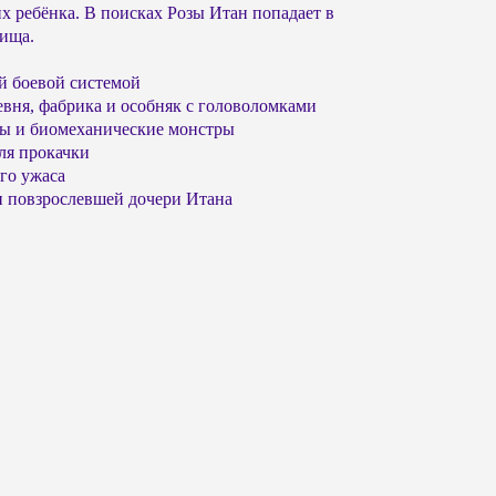
их ребёнка. В поисках Розы Итан попадает в
вища.
ой боевой системой
вня, фабрика и особняк с головоломками
лы и биомеханические монстры
ля прокачки
го ужаса
 повзрослевшей дочери Итана