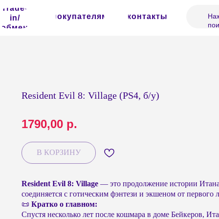
Trade-
покупателям
контакты
Наж
in/
пои
обмен
Resident Evil 8: Village (PS4, б/у)
1790,00
р.
В КОРЗИНУ
Resident Evil 8: Village
— это продолжение истории Итана 
соединяется с готическим фэнтези и экшеном от первого 
📜
Кратко о главном:
Спустя несколько лет после кошмара в доме Бейкеров, И