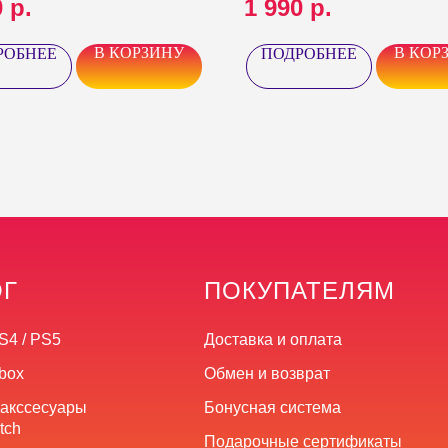
0
р.
1 990
р.
В КОРЗИНУ
В КОР
РОБНЕЕ
ПОДРОБНЕЕ
ОГ
ПОКУПАТЕЛЯМ
S4 / PS5
Доставка и оплата
box
Обмен и возврат
 акссесуары
Бонусная система
tch
Подарочные сертификаты