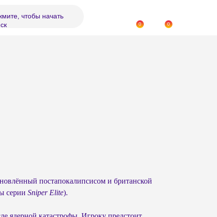
мите, чтобы начать
ск
0
0
новлённый постапокалипсисом и британской
ры серии
Sniper Elite
).
ле ядерной катастрофы. Игроку предстоит