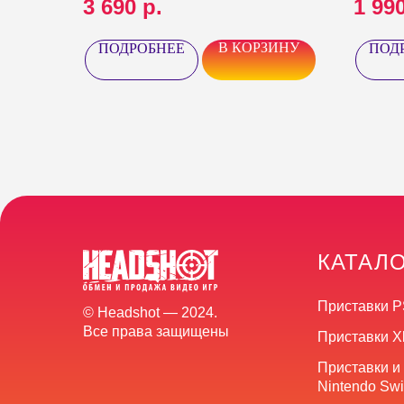
3 690
р.
1 99
В КОРЗИНУ
ПОДРОБНЕЕ
ПОД
КАТАЛ
Приставки P
© Headshot — 2024.
Все права защищены
Приставки X
Приставки и
Nintendo Swi