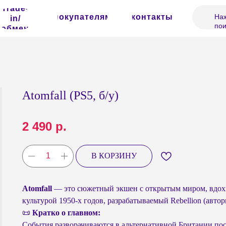
Trade-
покупателям
контакты
Наж
in/
пои
обмен
Atomfall (PS5, б/у)
2 490
р.
В КОРЗИНУ
Atomfall
— это сюжетный экшен с открытым миром, вдох
культурой 1950-х годов, разрабатываемый Rebellion (авто
📜
Кратко о главном:
События разворачиваются в альтернативной Британии пос