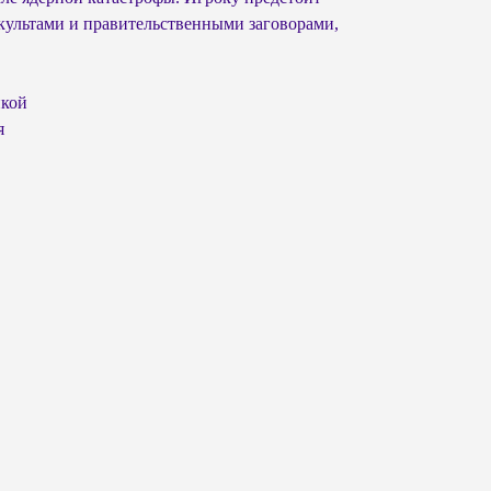
 культами и правительственными заговорами,
икой
я