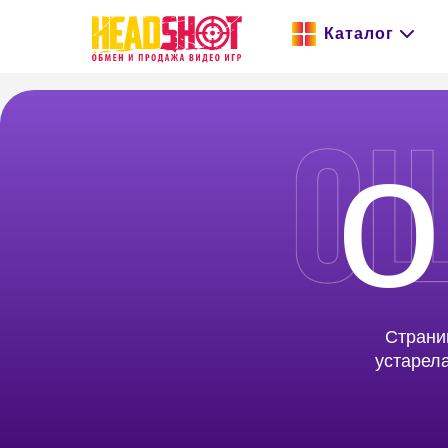
Каталог
о
Страница, ко
устарела, был