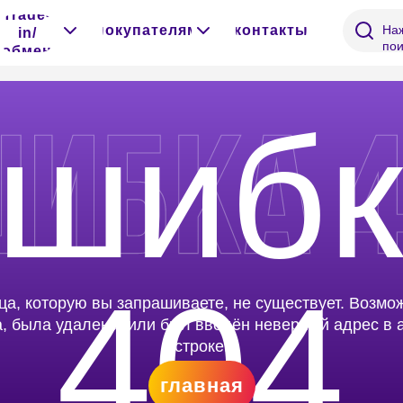
Trade-
покупателям
контакты
Наж
in/
пои
обмен
шибк
404
торую вы запрашиваете, не существует. Возможно, она
а удалена, или был введён неверный адрес в адресной
строке.
главная