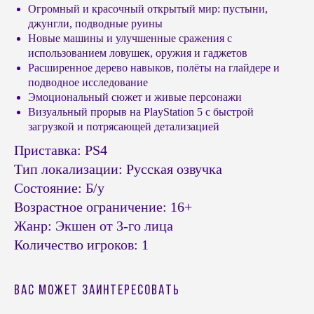
Огромный и красочный открытый мир: пустыни,
джунгли, подводные руины
Новые машины и улучшенные сражения с
использованием ловушек, оружия и гаджетов
Расширенное дерево навыков, полёты на глайдере и
подводное исследование
Эмоциональный сюжет и живые персонажи
Визуальный прорыв на PlayStation 5 с быстрой
© Headshot — 2024. Все права защищены
загрузкой и потрясающей детализацией
ПОКУПАТЕЛЯМ
КАТАЛОГ
Приставка: PS4
Тип локализации: Русская озвучка
Приставки PS4 / PS5
Доставка и оплата
Состояние: Б/у
Приставки Xbox
Обмен и возврат
Приставки и акссесуары
Бонусная система
Возрастное ограничение: 16+
Nintendo Switch
Подарочные сертификаты
Жанр: Экшен от 3-го лица
Портативные консоли
FAQ
Количество игроков: 1
Виртуальная реальность
Политика
конфиденциальности
Игры Playstation PS4 / PS5
Игры Nintendo Switch
Публичная оферта
Вас может заинтересовать
Аксессуары PS4 и PS5
Реквизиты
Аксессуары Xbox
Напишите нам в