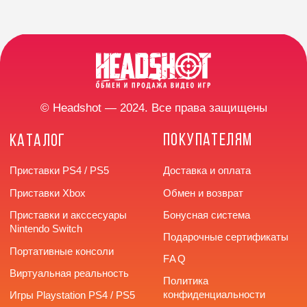
мессенджерах
КОНТАКТЫ
Разработка сайта
г. Челябинск,
улица Труда, 166
+7 (922) 726-66-77
headshotstore74@outlook.com
Время работы: с 10:00
до 20:00 без выходных