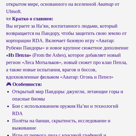
открытом мире, основанного на вселенной
Аватар
от
Ubisoft.
📜
Кратко о главном:
Вы играете за На’ви, воспитанного людьми, который
возвращается на Пандору, чтобы защитить свою землю от
корпорации RDA. Включает базовую игру «Аватар:
Рубежи Пандоры» и новое крупное сюжетное дополнение
«Из Пепла»
(From the Ashes), которое добавляет новый
регион «Леса Мотыльков», новый сюжет про клан Пепла,
а также новые испытания, врагов и боссов,
вдохновленные фильмом «Аватар: Огонь и Пепел»
🎮
Особенности:
Открытый мир Пандоры: джунгли, летающие горы и
опасные биомы
Бои с использованием оружия На’ви и технологий
RDA
Полёты на банши, скрытность, исследование и
выживание
Игра от первого лица с красивой графикой и