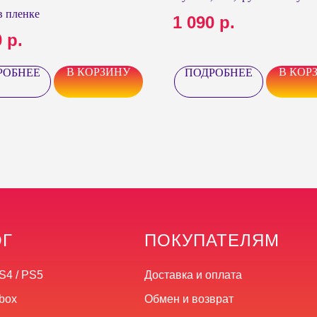
)
 пленке
1 090
р.
0
р.
В КОРЗИНУ
В КОР
РОБНЕЕ
ПОДРОБНЕЕ
ОГ
ПОКУПАТЕЛЯМ
S4 / PS5
Доставка и оплата
box
Обмен и возврат