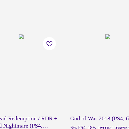
ead Redemption / RDR +
God of War 2018 (PS4, б
 Nightmare (PS4,
Б/у. PS4, 18+, русская озвучк