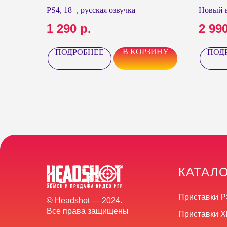
новый
PS4, 18+, русская озвучка
Новый в
1 290
р.
2 99
В КОРЗИНУ
ПОДРОБНЕЕ
ПОД
КАТАЛ
Приставки P
© Headshot — 2024.
Все права защищены
Приставки X