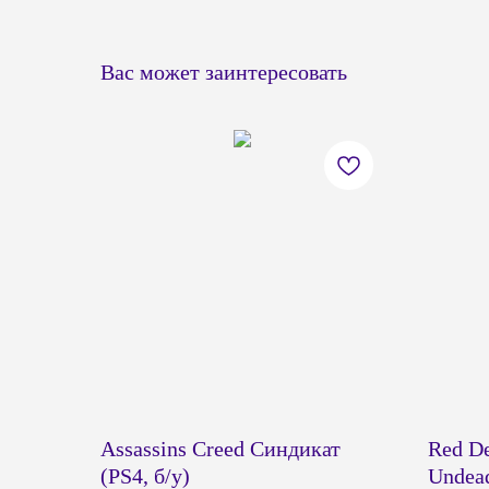
Вас может заинтересовать
Assassins Creed Синдикат
Red D
(PS4, б/у)
Undead