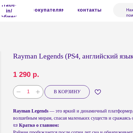
Trade-
покупателям
контакты
Наж
in/
пои
обмен
Rayman Legends (PS4, английский язык,
1 290
р.
В КОРЗИНУ
Rayman Legends
— это яркий и динамичный платформер, 
волшебным мирам, спасая маленьких существ и сражаясь 
📜
Кратко о главном:
Рэйман пробуждается после сотни лет сна и обнаруживает