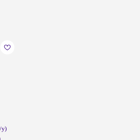
/у)
а