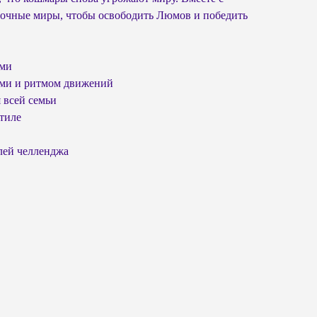
асочные миры, чтобы освободить Люмов и победить
ами
ами и ритмом движений
 всей семьи
тиле
лей челленджа