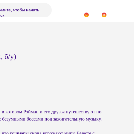
мите, чтобы начать
ск
0
0
 б/у)
в котором Рэйман и его друзья путешествуют по
с безумными боссами под зажигательную музыку.
, что кошмары снова угрожают миру. Вместе с