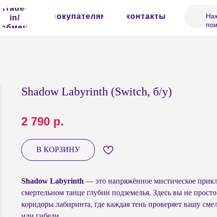
Trade-
покупателям
контакты
Наж
in/
пои
обмен
Shadow Labyrinth (Switch, б/у)
2 790
р.
В КОРЗИНУ
Shadow Labyrinth
— это напряжённое мистическое приклю
смертельном танце глубин подземелья. Здесь вы не просто
коридоры лабиринта, где каждая тень проверяет вашу сме
или гибели.