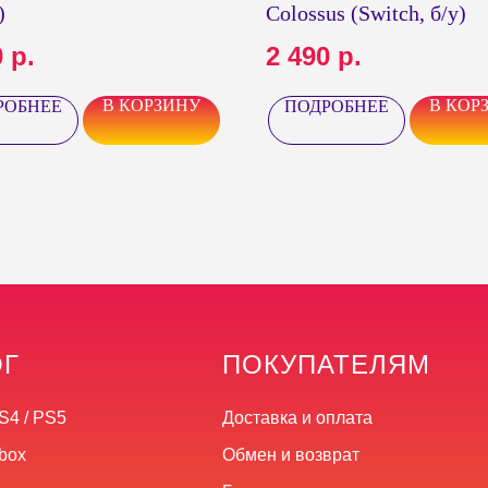
)
Colossus (Switch, б/у)
0
р.
2 490
р.
В КОРЗИНУ
В КОР
РОБНЕЕ
ПОДРОБНЕЕ
ОГ
ПОКУПАТЕЛЯМ
S4 / PS5
Доставка и оплата
box
Обмен и возврат