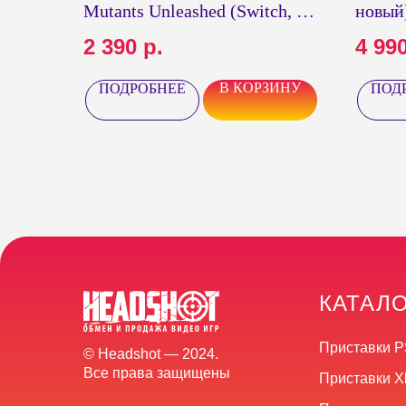
Mutants Unleashed (Switch, б/
новый
у)
2 390
р.
4 99
В КОРЗИНУ
ПОДРОБНЕЕ
ПОД
КАТАЛ
Приставки P
© Headshot — 2024.
Все права защищены
Приставки X