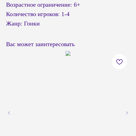
Возрастное ограничение: 6+
Количество игроков: 1-4
Жанр: Гонки
Вас может заинтересовать
© Headshot — 2024. Все права защищены
ПОКУПАТЕЛЯМ
КАТАЛОГ
Приставки PS4 / PS5
Доставка и оплата
Приставки Xbox
Обмен и возврат
Приставки и акссесуары
Бонусная система
Nintendo Switch