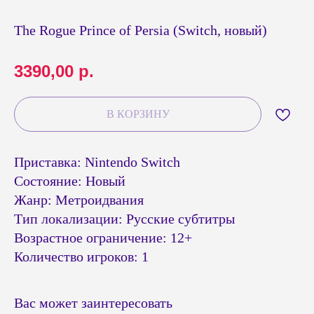
The Rogue Prince of Persia (Switch, новый)
3390,00
р.
В КОРЗИНУ
Приставка: Nintendo Switch
Состояние: Новый
Жанр: Метроидвания
Тип локализации: Русские субтитры
© Headshot — 2024. Все права защищены
Возрастное ограничение: 12+
ПОКУПАТЕЛЯМ
КАТАЛОГ
Количество игроков: 1
Приставки PS4 / PS5
Доставка и оплата
Приставки Xbox
Обмен и возврат
Вас может заинтересовать
Приставки и акссесуары
Бонусная система
Nintendo Switch