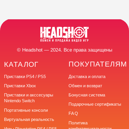
Подарочные сертификаты
Портативные консоли
FAQ
Виртуальная реальность
Политика
конфиденциальности
Игры Playstation PS4 / PS5
Игры Nintendo Switch
Публичная оферта
Аксессуары PS4 и PS5
Реквизиты
Аксессуары Xbox
Напишите нам в
мессенджерах
КОНТАКТЫ
Разработка сайта
г. Челябинск,
улица Труда, 166
+7 (922) 726-66-77
headshotstore74@outlook.com
Время работы: с 10:00
до 20:00 без выходных