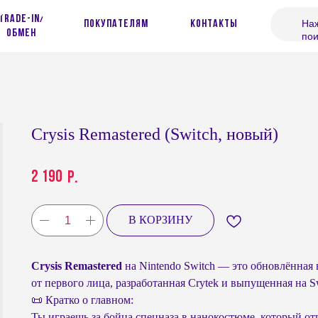
Trade-in/
Наж
покупателям
контакты
обмен
пои
Crysis Remastered (Switch, новый)
2 190
р.
В КОРЗИНУ
Crysis Remastered
на Nintendo Switch — это обновлённая 
от первого лица, разработанная Crytek и выпущенная на Sw
📜 Кратко о главном:
Ты играешь за бойца спецназа в нанокостюме, который от