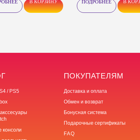
В КОРЗИНУ
В КОР
РОБНЕЕ
ПОДРОБНЕЕ
ОГ
ПОКУПАТЕЛЯМ
S4 / PS5
Доставка и оплата
box
Обмен и возврат
 акссесуары
Бонусная система
tch
Подарочные сертификаты
 консоли
FAQ