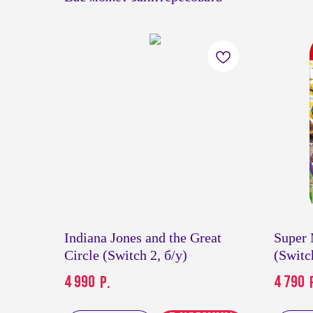
Indiana Jones and the Great
Super 
Circle (Switch 2, б/у)
(Switc
4 990
4 790
р.