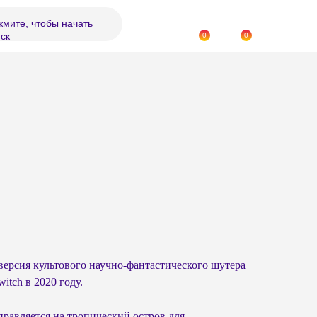
мите, чтобы начать
ск
0
0
версия культового научно-фантастического шутера
itch в 2020 году.
правляется на тропический остров для