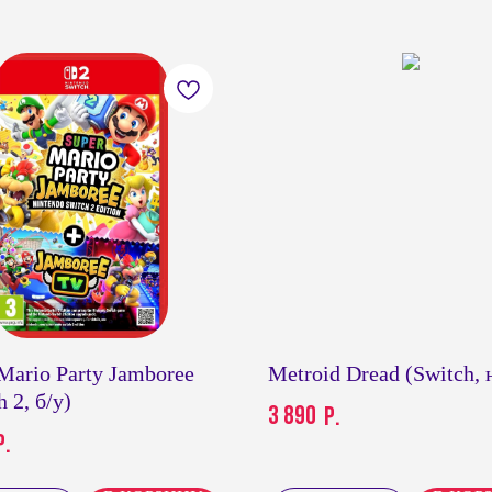
Mario Party Jamboree
Metroid Dread (Switch,
h 2, б/у)
3 890
р.
р.