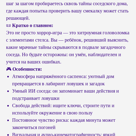
шаг за шагом пробираетесь сквозь тайны соседского дома,
где каждая попытка проверить вашу смекалку может стать
решающей.
📜
Кратко о главном:
Это не просто хоррор-игра — это хитроумная головоломка
с элементами стелса. Вы — ребёнок, решивший выяснить,
какие мрачные тайны скрываются в подвале загадочного
соседа. Но будьте осторожны: он умён, наблюдателен и
учится на ваших ошибках.
🎮
Особенности:
Атмосфера напряжённого саспенса: уютный дом
превращается в лабиринт ловушек и загадок
Умный ИИ соседа: он запоминает ваши действия и
подстраивает ловушки
Свобода действий: ищите ключи, строите пути и
используйте окружение в свою пользу
Постоянное чувство риска: каждая минута может
закончиться погоней
Визуальная и аудио‑кинематографичность: яркий