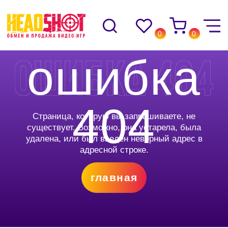
0
0
ошибка
404
Страница, которую вы запрашиваете, не
существует. Возможно, она устарела, была
удалена, или был введён неверный адрес в
адресной строке.
главная
© Headshot — 2024. Все права защищены