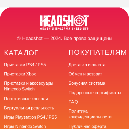
ПОКУПАТЕЛЯМ
КАТАЛОГ
Приставки PS4 / PS5
Доставка и оплата
Приставки Xbox
Обмен и возврат
Приставки и акссесуары
Бонусная система
Nintendo Switch
Подарочные сертификаты
Портативные консоли
FAQ
Виртуальная реальность
Политика
конфиденциальности
Игры Playstation PS4 / PS5
Игры Nintendo Switch
Публичная оферта
Аксессуары PS4 и PS5
Реквизиты
Аксессуары Xbox
Напишите нам в
мессенджерах
КОНТАКТЫ
Разработка сайта
г. Челябинск,
улица Труда, 166
+7 (922) 726-66-77
headshotstore74@outlook.com
Время работы: с 10:00
до 20:00 без выходных