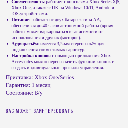
Совместимость
: работает с консолями Xbox Series X|S,
Xbox One, а также с ПК на Windows 10/11, Android и
© Headshot — 2024. Все права защищены
iOS-устройствами.
ПОКУПАТЕЛЯМ
КАТАЛОГ
Питание
: работает от двух батареек типа AA,
обеспечивая до 40 часов автономной работы (время
Приставки PS4 / PS5
Доставка и оплата
работы может варьироваться в зависимости от
Приставки Xbox
Обмен и возврат
использования и других факторов).
Приставки и акссесуары
Бонусная система
Аудиоразъём
: имеется 3,5-мм стереоразъём для
Nintendo Switch
Подарочные сертификаты
подключения совместимых гарнитур.
Портативные консоли
FAQ
Настройка кнопок
: с помощью приложения Xbox
Виртуальная реальность
Политика
Accessories можно переназначить функции кнопок и
конфиденциальности
Игры Playstation PS4 / PS5
создать индивидуальные профили управления.
Игры Nintendo Switch
Публичная оферта
Приставка: Xbox One/Series
Аксессуары PS4 и PS5
Реквизиты
Гарантия: 1 месяц
Аксессуары Xbox
Напишите нам в
мессенджерах
Состояние: Б/у
КОНТАКТЫ
Разработка сайта
г. Челябинск,
улица Труда, 166
Вас может заинтересовать
+7 (922) 726-66-77
headshotstore74@outlook.com