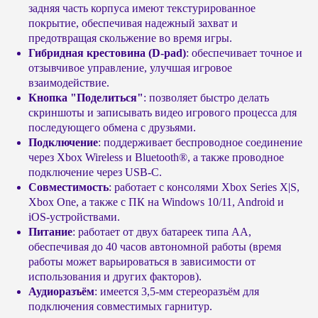
задняя часть корпуса имеют текстурированное
покрытие, обеспечивая надежный захват и
предотвращая скольжение во время игры.
Гибридная крестовина (D-pad)
: обеспечивает точное и
отзывчивое управление, улучшая игровое
взаимодействие.
Кнопка "Поделиться"
: позволяет быстро делать
скриншоты и записывать видео игрового процесса для
последующего обмена с друзьями.
Подключение
: поддерживает беспроводное соединение
через Xbox Wireless и Bluetooth®, а также проводное
подключение через USB-C.
Совместимость
: работает с консолями Xbox Series X|S,
Xbox One, а также с ПК на Windows 10/11, Android и
© Headshot — 2024. Все права защищены
iOS-устройствами.
Питание
: работает от двух батареек типа AA,
ПОКУПАТЕЛЯМ
КАТАЛОГ
обеспечивая до 40 часов автономной работы (время
Приставки PS4 / PS5
Доставка и оплата
работы может варьироваться в зависимости от
Приставки Xbox
Обмен и возврат
использования и других факторов).
Аудиоразъём
: имеется 3,5-мм стереоразъём для
Приставки и акссесуары
Бонусная система
Nintendo Switch
подключения совместимых гарнитур.
Подарочные сертификаты
Портативные консоли