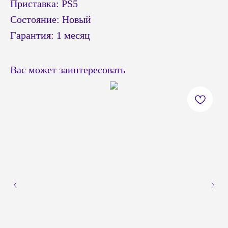
Приставка: PS5
Состояние: Новый
Гарантия: 1 месяц
Вас может заинтересовать
© Headshot — 2024. Все права защищены
ПОКУПАТЕЛЯМ
КАТАЛОГ
Приставки PS4 / PS5
Доставка и оплата
Приставки Xbox
Обмен и возврат
Приставки и акссесуары
Бонусная система
Nintendo Switch