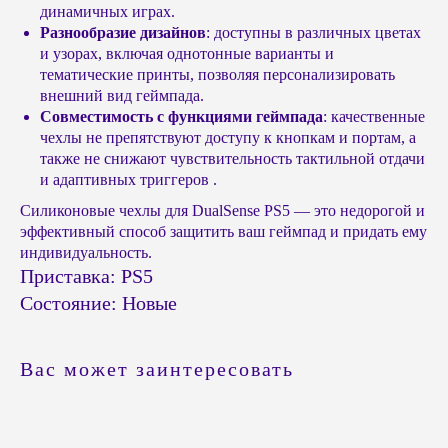
динамичных играх.
Разнообразие дизайнов
: доступны в различных цветах
и узорах, включая однотонные варианты и
тематические принты, позволяя персонализировать
внешний вид геймпада.
Совместимость с функциями геймпада
: качественные
чехлы не препятствуют доступу к кнопкам и портам, а
© Headshot — 2024. Все права защищены
также не снижают чувствительность тактильной отдачи
ПОКУПАТЕЛЯМ
КАТАЛОГ
и адаптивных триггеров .
Силиконовые чехлы для DualSense PS5 — это недорогой и
Приставки PS4 / PS5
Доставка и оплата
эффективный способ защитить ваш геймпад и придать ему
Приставки Xbox
Обмен и возврат
индивидуальность.
Приставки и акссесуары
Бонусная система
Nintendo Switch
Приставка: PS5
Подарочные сертификаты
Портативные консоли
Состояние: Новые
FAQ
Виртуальная реальность
Политика
конфиденциальности
Игры Playstation PS4 / PS5
Игры Nintendo Switch
Публичная оферта
Вас может заинтересовать
Аксессуары PS4 и PS5
Реквизиты
Аксессуары Xbox
Напишите нам в
мессенджерах