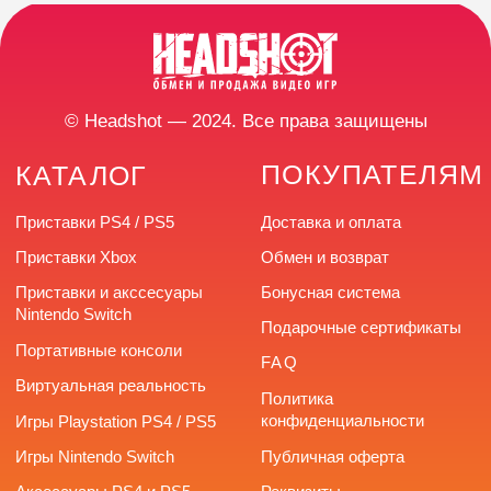
КОНТАКТЫ
Разработка сайта
г. Челябинск,
улица Труда, 166
+7 (922) 726-66-77
headshotstore74@outlook.com
Время работы: с 10:00
до 20:00 без выходных