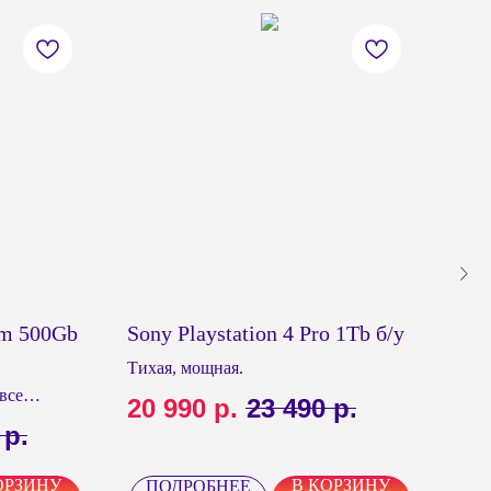
lim 500Gb
Sony Playstation 4 Pro 1Tb б/у
Son
у
Тихая, мощная.
все
Сост
20 990
р.
23 490
р.
Полный
Есть
р.
16
мага
ас в
ОРЗИНУ
В КОРЗИНУ
ПОДРОБНЕЕ
П